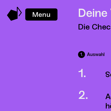
Deine
Menu
Die Chec
Auswahl
S
A
h