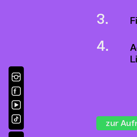
F
A
L
zur Au