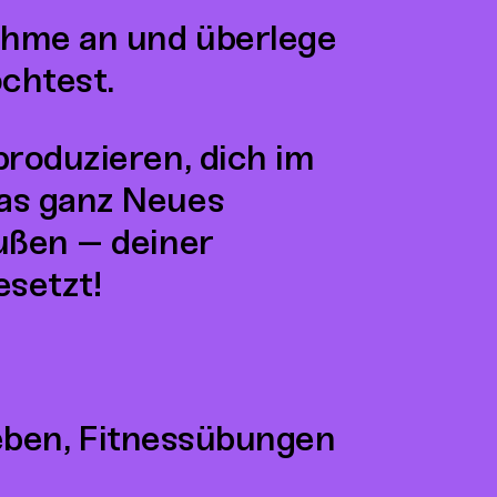
ahme an und überlege
chtest.
roduzieren, dich im
as ganz Neues
ußen – deiner
esetzt!
eben, Fitnessübungen