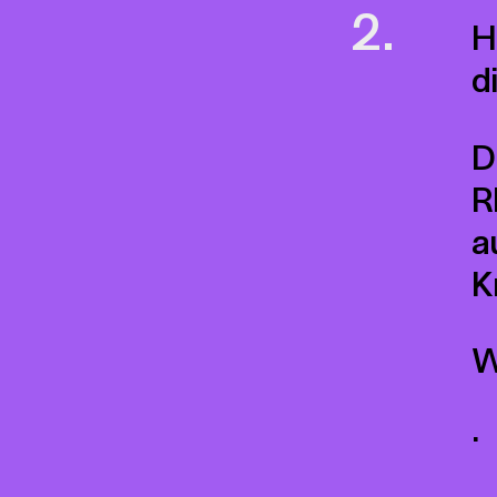
H
d
D
R
a
K
W