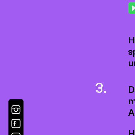
H
s
u
D
m
A
H