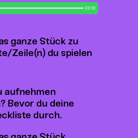
03:10
das ganze Stück zu
te/Zeile(n) du spielen
du aufnehmen
? Bevor du deine
ckliste durch.
das ganze Stück