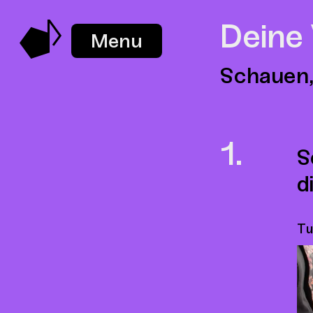
Deine
Menu
Schauen,
S
d
Tu