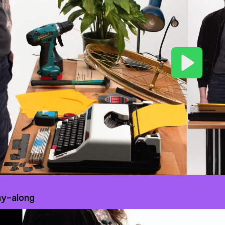
Play
ay-along