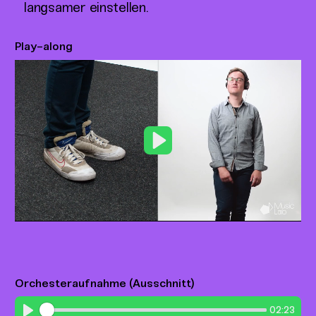
langsamer einstellen.
Play-along
Play
Orchesteraufnahme (Ausschnitt)
02:23