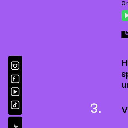
Or
H
s
u
V