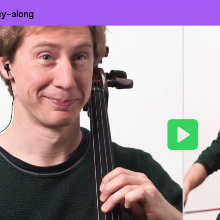
ay-along
Play