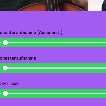
chesteraufnahme (Ausschnitt)
Play
chesteraufnahme
Play
ick-Track
Play