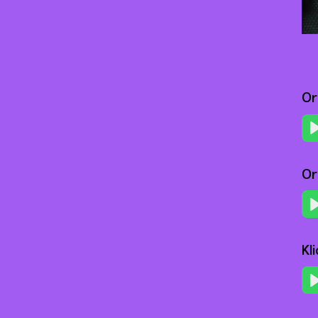
Or
Or
Kl