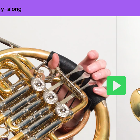
ay-along
Play