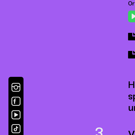
Or
H
s
u
V