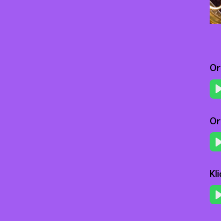
Or
Or
Kl