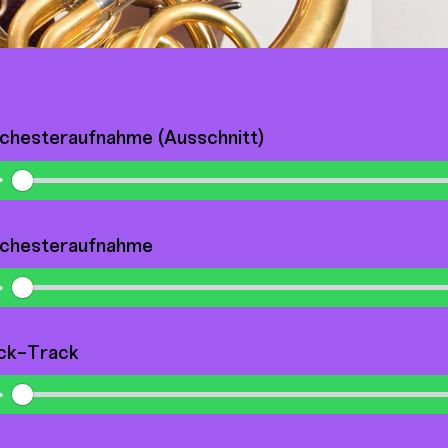
chesteraufnahme (Ausschnitt)
Play
chesteraufnahme
Play
ick-Track
Play