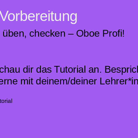
Vorbereitung
 üben, checken – Oboe Profi!
chau dir das Tutorial an. Bespri
erne mit deinem/deiner Lehrer*in
torial