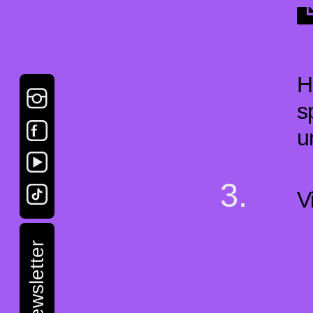
H
s
u
V
Newsletter