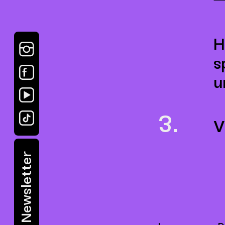
H
s
u
V
Newsletter