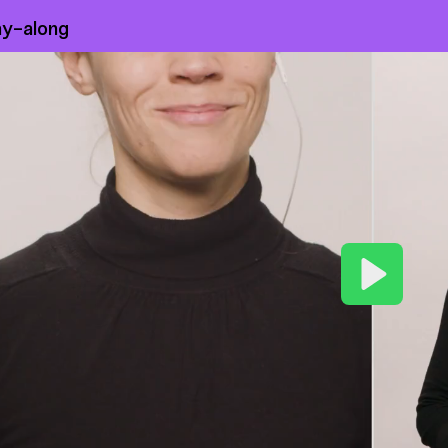
ay-along
Play