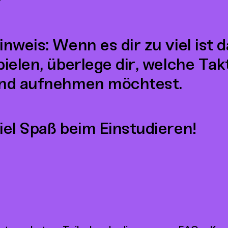
Springe
Springe
Springe
Springe
Springe
Springe
Springe
Spri
1
2
3
4
5
6
7
8
zu
zu
zu
zu
zu
zu
zu
zu
Kapitel
Kapitel
Kapitel
Kapitel
Kapitel
Kapitel
Kapitel
Kapi
inweis: Wenn es dir zu viel ist 
pielen, überlege dir, welche Tak
nd aufnehmen möchtest.
iel Spaß beim Einstudieren!