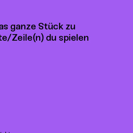
nge
Springe
Springe
9
10
zu
zu
tel
Kapitel
Kapitel
das ganze Stück zu
te/Zeile(n) du spielen