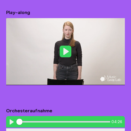
Play-along
Play
Orchesteraufnahme
04:26
Play