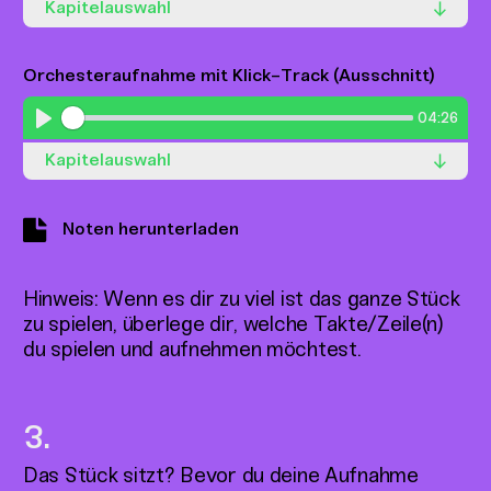
Kapitelauswahl
Orchesteraufnahme mit Klick-Track (Ausschnitt)
Springe
Springe
Springe
Springe
Springe
Springe
1
2
3
4
5
6
zu
zu
zu
zu
zu
zu
04:26
Kapitel
Kapitel
Kapitel
Kapitel
Kapitel
Kapitel
Play
Springe
Springe
Springe
Springe
7
8
9
10
Kapitelauswahl
zu
zu
zu
zu
Kapitel
Kapitel
Kapitel
Kapitel
Noten herunterladen
Springe
Springe
Springe
Springe
Springe
Springe
1
2
3
4
5
6
zu
zu
zu
zu
zu
zu
Kapitel
Kapitel
Kapitel
Kapitel
Kapitel
Kapitel
Hinweis: Wenn es dir zu viel ist das ganze Stück
Springe
Springe
Springe
Springe
7
8
9
10
zu spielen, überlege dir, welche Takte/Zeile(n)
zu
zu
zu
zu
Kapitel
Kapitel
Kapitel
Kapitel
du spielen und aufnehmen möchtest.
Das Stück sitzt? Bevor du deine Aufnahme