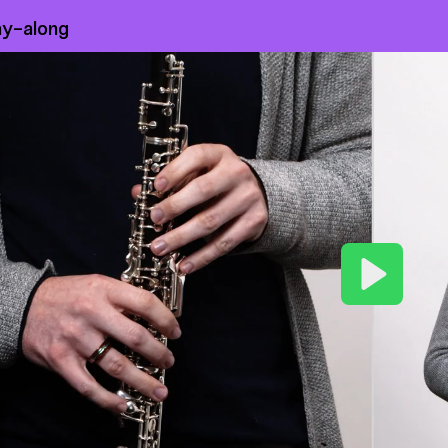
ay-along
Play