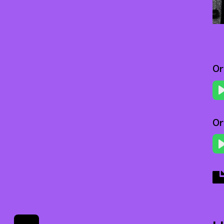
Or
Or