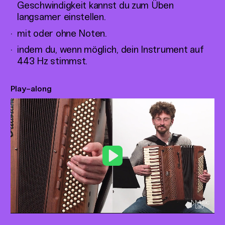
Geschwindigkeit kannst du zum Üben
langsamer einstellen.
mit oder ohne Noten.
indem du, wenn möglich, dein Instrument auf
443 Hz stimmst.
Play-along
Play