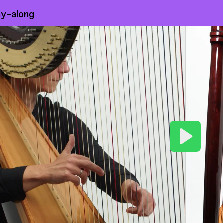
ay-along
Play