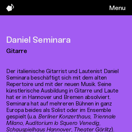
Menu
Daniel Seminara
Gitarre
Der italienische Gitarrist und Lautenist Daniel
Seminara beschäftigt sich mit dem alten
Repertoire und mit der neuen Musik. Seine
künstlerische Ausbildung in Gitarre und Laute
hat er in Hannover und Bremen absolviert.
Seminara hat auf mehreren Bühnen in ganz
Europa beides als Solist oder im Ensemble
gespielt (u.a.
Berliner Konzerthaus
,
Triennale
Milano
, A
uditorium lo Squero Venedig
,
Schauspielhaus Hannover
,
Theater Görlitz
).