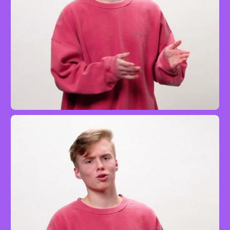
Finale der Ouvertüre zur Oper ›Wilhelm
Tell‹
Singen
Standard
mit Iggi Kelly