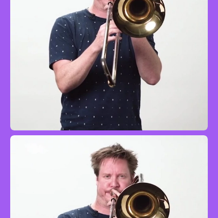
Prélude zur Oper ›Carmen‹
Posaune
Advanced
mit Johnny Johnson