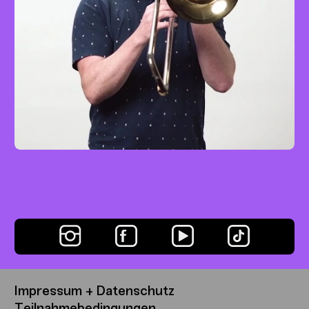
Prélude zur Oper ›Carmen‹
Posaune
Easy
mit Johnny Johnson
Impressum + Datenschutz
Teilnahmebedingungen