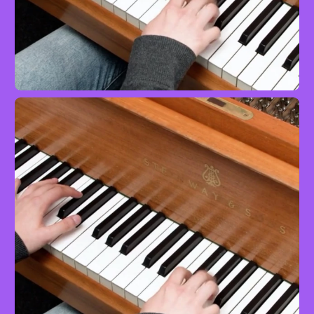
Prélude zur Oper ›Carmen‹
Klavier
Advanced
mit Josefa Schmidt