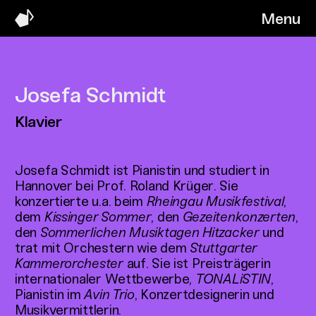
Menu
Josefa Schmidt
Klavier
Josefa Schmidt ist Pianistin und studiert in
Hannover bei Prof. Roland Krüger. Sie
konzertierte u.a. beim
Rheingau Musikfestival
,
dem
Kissinger Sommer
, den
Gezeitenkonzerten
,
den
Sommerlichen Musiktagen Hitzacker
und
trat mit Orchestern wie dem
Stuttgarter
Kammerorchester
auf. Sie ist Preisträgerin
internationaler Wettbewerbe,
TONALiSTIN
,
Pianistin im
Avin Trio
, Konzertdesignerin und
Musikvermittlerin.