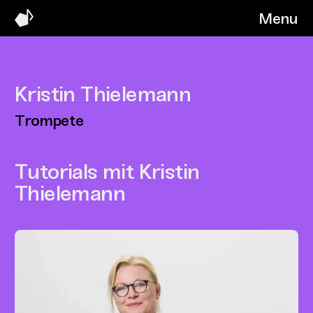
Menu
Kristin Thielemann
Trompete
Tutorials mit Kristin
Thielemann