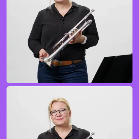
Tritsch-Tratsch-Polka
Trompete
Advanced
mit Kristin Thielemann