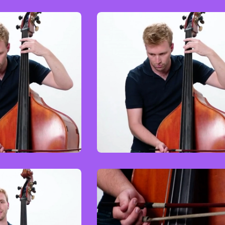
bass
Kontrabass
y
Easy