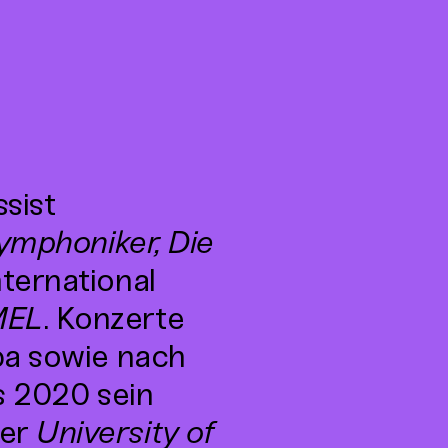
sist
ymphoniker, Die
ternational
MEL
. Konzerte
pa sowie nach
s 2020 sein
der
University of