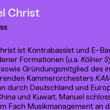
l Christ
ss
rist ist Kontrabassist und E-Bas
dener Formationen (u.a.
Kölner S
) sowie Gründungsmitglied des in
erenden Kammerorchesters
KA
ihn durch Deutschland und Euro
hina und Kuwait. Manuel schlos
im Fach Musikmanagement an 