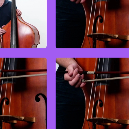
bass
Kontrabass
ced
Easy