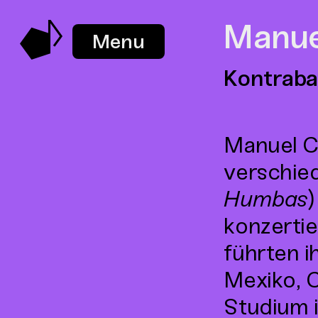
Manue
Menu
Kontraba
Manuel Ch
verschie
Humbas
konzerti
führten 
Mexiko, C
Studium 