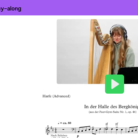
ay-along
Play