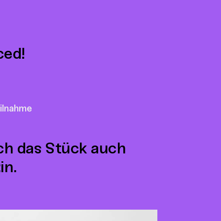
ced!
ilnahme
ich das Stück auch
in.