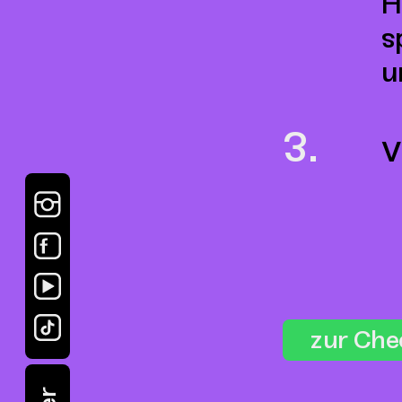
H
s
u
V
zur Che