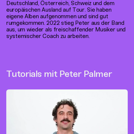
Deutschland, Österreich, Schweiz und dem
europäischen Ausland auf Tour. Sie haben
eigene Alben aufgenommen und sind gut
rumgekommen. 2022 stieg Peter aus der Band
aus, um wieder als freischaffender Musiker und
systemischer Coach zu arbeiten.
Tutorials mit Peter Palmer